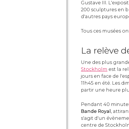
Gustave III. L'exposi
200 sculptures en b
d'autres pays euro
Tous ces musées on
La relève d
Une des plus grand
Stockholm
est la re
jours en face de l'e
11h45 en été. Les di
partir une heure pl
Pendant 40 minute
Bande Royal
, attira
s'agit d'un évèneme
centre de Stockho