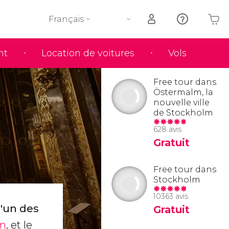
Français
nt
Location de voitures
Vols
Votre panier est vide
Free tour dans
Östermalm, la
nouvelle ville
de Stockholm
628 avis
Gratuit
Free tour dans
Stockholm
10363 avis
l'un des
Gratuit
an
, et le