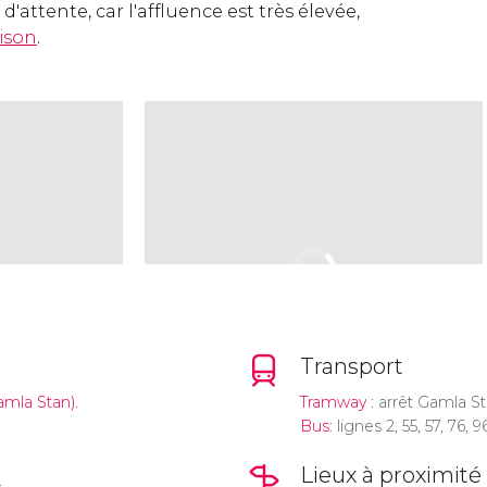
'attente, car l'affluence est très élevée,
aison
.
Transport
amla Stan).
Tramway
: arrêt Gamla St
Bus
: lignes 2, 55, 57, 76, 9
Lieux à proximité