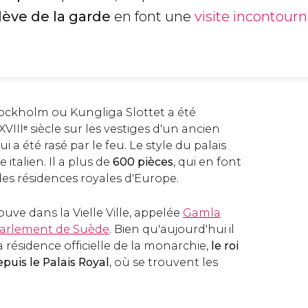
lève de la garde
en font une
visite incontour
Stockholm ou Kungliga Slottet a été
 XVIIIᵉ siècle sur les vestiges d'un ancien
 a été rasé par le feu. Le style du palais
 italien. Il a plus de
600 pièces
, qui en font
des résidences royales d'Europe.
ouve dans la Vielle Ville, appelée
Gamla
arlement de Suède
. Bien qu'aujourd'hui il
a résidence officielle de la monarchie,
le roi
puis le Palais Royal
, où se trouvent les
.