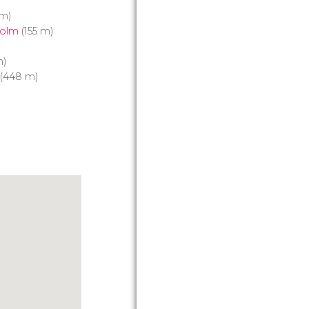
 m)
holm
(155 m)
m)
(448 m)