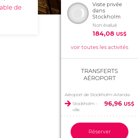
Visite privée
nable de
dans
Stockholm
Non évalué
184,08
US$
voir toutes les activités
TRANSFERTS
AÉROPORT
Aéroport de Stockholm-Arlanda
96,96
Stockholm -
US$
ville
Réserver