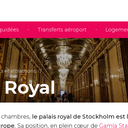
 guidées
Transferts aéroport
Logeme
et attractions
 Royal
0 chambres,
le palais royal de Stockholm est 
urope
. Sa position, en plein cœur de
Gamla St