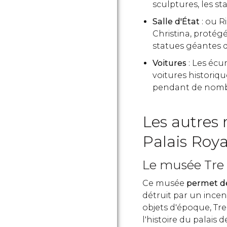
sculptures, les st
Salle d'État
: ou R
Christina, protégé
statues géantes 
Voitures
: Les écu
voitures historiqu
pendant de nomb
Les autres 
Palais Roy
Le musée Tre
Ce musée
permet de
détruit par un incen
objets d'époque, T
l'histoire du palais 