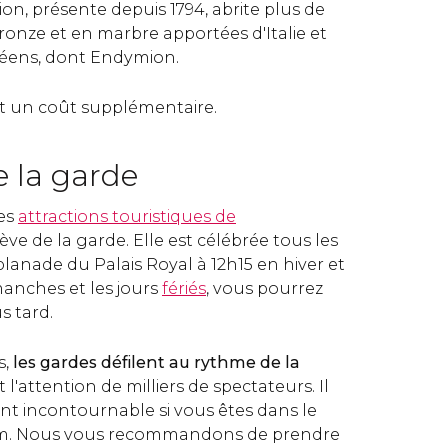
tion, présente depuis 1794, abrite plus de
ronze et en marbre apportées d'Italie et
péens, dont Endymion.
t un coût supplémentaire.
e la garde
es
attractions touristiques de
lève de la garde. Elle est célébrée tous les
splanade du Palais Royal à 12h15 en hiver et
manches et les jours
fériés
, vous pourrez
us tard.
s,
les gardes défilent au rythme de la
nt l'attention de milliers de spectateurs. Il
nt incontournable si vous êtes dans le
lm. Nous vous recommandons de prendre