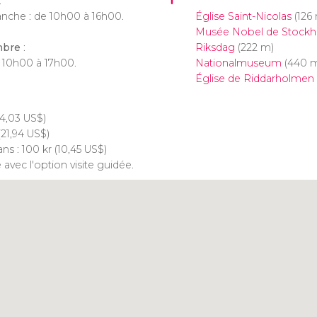
:
nche : de 10h00 à 16h00.
Église Saint-Nicolas
(126
Musée Nobel de Stock
mbre
:
Riksdag
(222 m)
e 10h00 à 17h00.
Nationalmuseum
(440 
Église de Riddarholmen
4,03
US$
)
(21,94
US$
)
ans : 100
kr
(10,45
US$
)
avec l'option visite guidée.
Cliquez ici pour utiliser la
carte