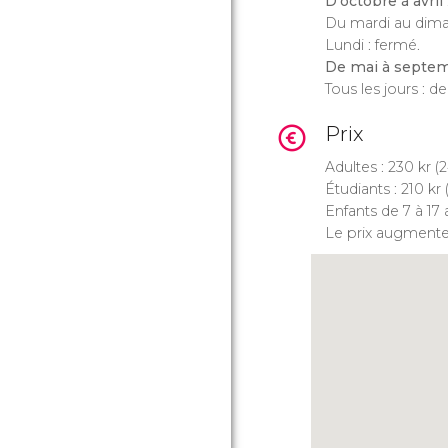
D'octobre à avril
Du mardi au dima
Lundi : fermé.
De mai à septe
Tous les jours : d
Prix
Adultes : 230
kr
(2
Étudiants : 210
kr
Enfants de 7 à 17 
Le prix augmente 