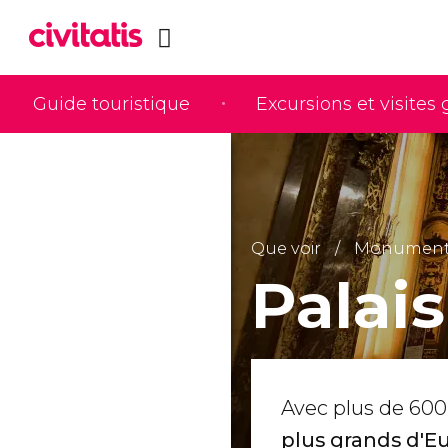
Guide touristique
Excursions et visites
Que voir
Monuments 
Palais
Avec plus de 60
plus grands d'E